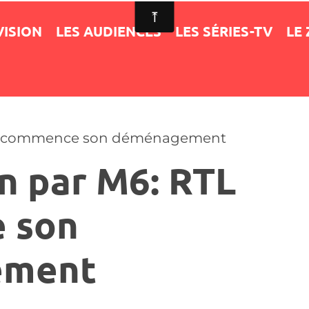
VISION
LES AUDIENCES
LES SÉRIES-TV
LE
RTL commence son déménagement
n par M6: RTL
 son
ement