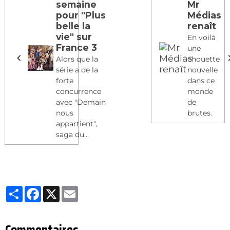
semaine
Mr
pour "Plus
Médias
belle la
renaît
vie" sur
En voilà
France 3
une
Alors que la
chouette
série a de la
nouvelle
forte
dans ce
concurrence
monde
avec "Demain
de
nous
brutes.
appartient",
saga du...
Partager
Facebook
X
Email
Commentaires