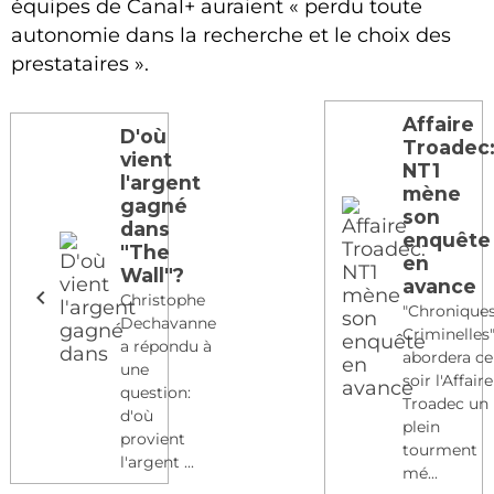
équipes de Canal+ auraient « perdu toute
autonomie dans la recherche et le choix des
prestataires ».
Affaire
D'où
Troadec
vient
NT1
l'argent
mène
gagné
son
dans
enquête
"The
en
Wall"?
avance
Christophe
"Chronique
Dechavanne
Criminelles
a répondu à
abordera ce
une
soir l'Affaire
question:
Troadec un
d'où
plein
provient
tourment
l'argent ...
mé...