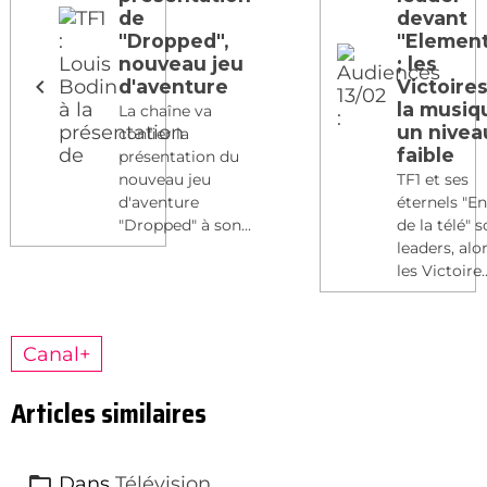
de
devant
"Dropped",
"Element
nouveau jeu
; les
d'aventure
Victoire
la musiq
La chaîne va
un nivea
confier la
faible
présentation du
nouveau jeu
TF1 et ses
d'aventure
éternels "E
"Dropped" à son...
de la télé" 
leaders, alo
les Victoire..
Canal+
Articles similaires
Dans
Télévision