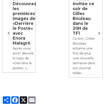
Découvrez
invitée ce
les
soir de
premières
Gilles
images de
Bouleau
«Derrière
dans le
le Poste»
20H de
avec
TF1
Enora
Ce soir, Gilles
Malagré
Bouleau
Après vous
entame une
avoir dévoilé
fois de plus
le logo de
une nouvelle
«Derrière le
semaine dans
poste», L...
son journal
tél&e...
Partager
Facebook
X
Email