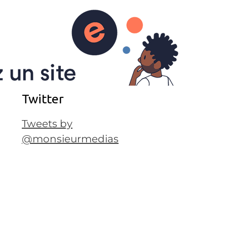
 ZAPPING
EN BREF
Mr Medias sur
Twitter
Tweets by
@monsieurmedias