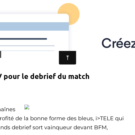
VISION
LES AUDIENCES
LES SÉRIES-TV
LE
1
 pour le debrief du match
haînes
profité de la bonne forme des bleus, i>TELE qui
ands debrief sort vainqueur devant BFM,