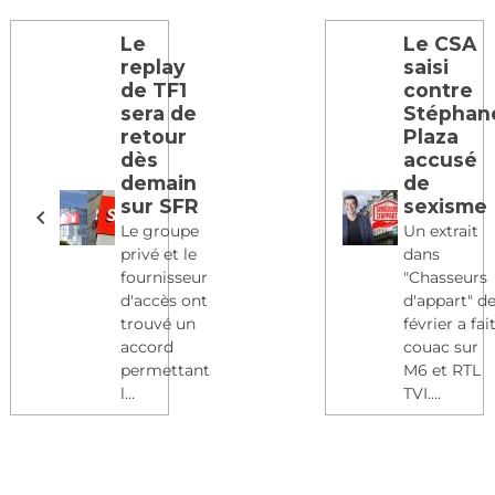
Le
Le CSA
replay
saisi
de TF1
contre
sera de
Stéphan
retour
Plaza
dès
accusé
demain
de
sur SFR
sexisme
Le groupe
Un extrait
privé et le
dans
fournisseur
"Chasseurs
d'accès ont
d'appart" d
trouvé un
février a fai
accord
couac sur
permettant
M6 et RTL
l...
TVI....