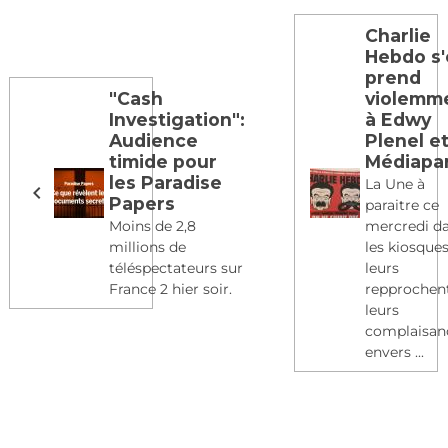
Charlie
Hebdo s
prend
"Cash
violemm
Investigation":
à Edwy
Audience
Plenel e
timide pour
Médiapa
les Paradise
La Une à
Papers
paraitre ce
Moins de 2,8
mercredi d
millions de
les kiosque
téléspectateurs sur
leurs
France 2 hier soir.
repprochen
leurs
complaisan
envers ...