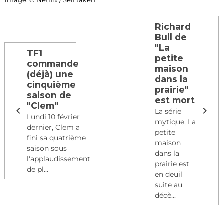
image: © Netflix / Self taken
Richard
Bull de
"La
TF1
petite
commande
maison
(déjà) une
dans la
cinquième
prairie"
saison de
est mort
"Clem"
La série
Lundi 10 février
mytique, La
dernier, Clem a
petite
fini sa quatrième
maison
saison sous
dans la
l'applaudissement
prairie est
de pl...
en deuil
suite au
décè...