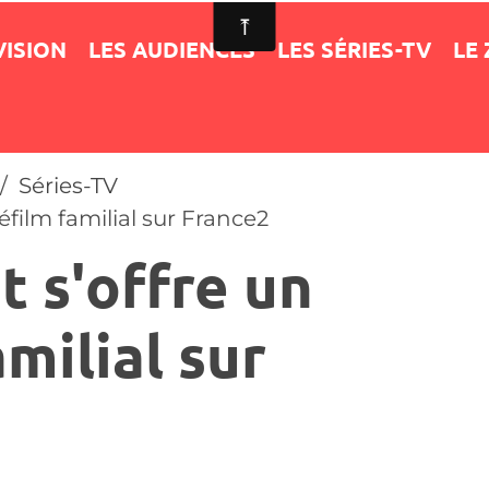
VISION
LES AUDIENCES
LES SÉRIES-TV
LE
Séries-TV
léfilm familial sur France2
t s'offre un
amilial sur