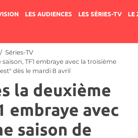
VISION
LES AUDIENCES
LES SÉRIES-TV
LE
Séries-TV
 saison, TF1 embraye avec la troisième
est" dès le mardi 8 avril
ès la deuxième
F1 embraye avec
me saison de