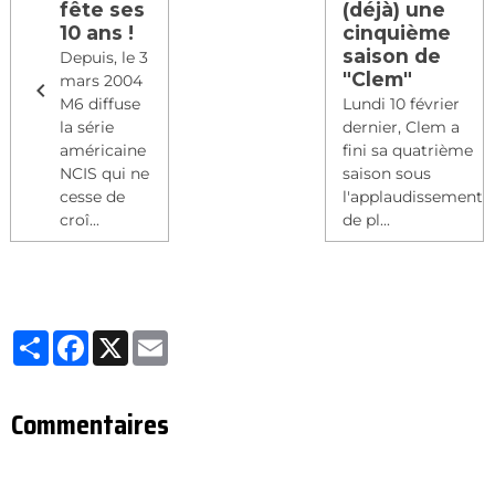
fête ses
(déjà) une
10 ans !
cinquième
saison de
Depuis, le 3
"Clem"
mars 2004
M6 diffuse
Lundi 10 février
la série
dernier, Clem a
américaine
fini sa quatrième
NCIS qui ne
saison sous
cesse de
l'applaudissement
croî...
de pl...
Partager
Facebook
X
Email
Commentaires