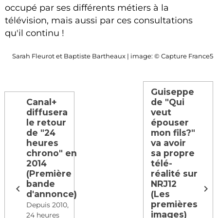
occupé par ses différents métiers à la
télévision, mais aussi par ces consultations
qu'il continu !
Sarah Fleurot et Baptiste Bartheaux | image: © Capture France5
Guiseppe
Canal+
de "Qui
diffusera
veut
le retour
épouser
de "24
mon fils?"
heures
va avoir
chrono" en
sa propre
2014
télé-
(Première
réalité sur
bande
NRJ12
d'annonce)
(Les
premières
Depuis 2010,
images)
24 heures