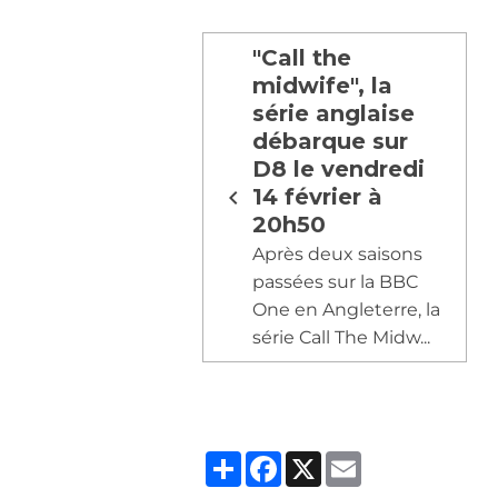
"Call the
midwife", la
série anglaise
débarque sur
D8 le vendredi
14 février à
20h50
Après deux saisons
passées sur la BBC
One en Angleterre, la
série Call The Midw...
Partager
Facebook
X
Email