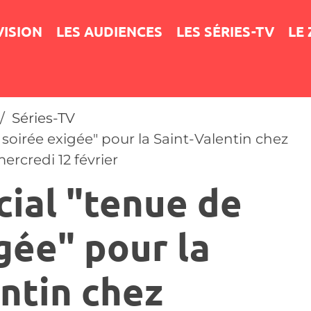
VISION
LES AUDIENCES
LES SÉRIES-TV
LE
Séries-TV
soirée exigée" pour la Saint-Valentin chez
rcredi 12 février
cial "tenue de
gée" pour la
ntin chez