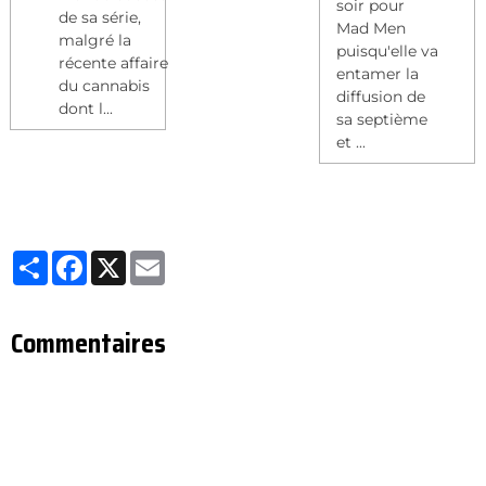
soir pour
de sa série,
Mad Men
malgré la
puisqu'elle va
récente affaire
entamer la
du cannabis
diffusion de
dont l...
sa septième
et ...
Partager
Facebook
X
Email
Commentaires