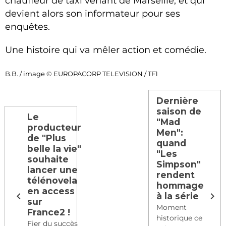
chauffeur de taxi venant de Marseille, et qui
devient alors son informateur pour ses
enquêtes.
Une histoire qui va mêler action et comédie.
B.B. / image © EUROPACORP TELEVISION / TF1
Dernière
saison de
Le
"Mad
producteur
Men":
de "Plus
quand
belle la vie"
"Les
souhaite
Simpson"
lancer une
rendent
télénovela
hommage
en access
à la série
sur
Moment
France2 !
historique ce
Fier du succès