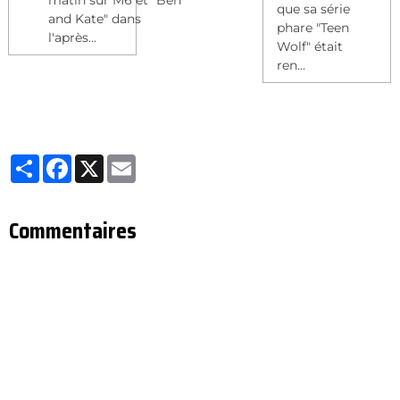
que sa série
and Kate" dans
phare "Teen
l'après...
Wolf" était
ren...
Partager
Facebook
X
Email
Commentaires