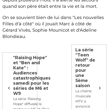
quand son père était entre la vie et la mort.
On se souvient bien de lui dans "Les nouvelles
Filles d'à côté" où il jouait Marc à côté de
Gérard Vivès, Sophie Mounicot et d'Adeline
Blondieau.
La série
"Teen
"Raising Hope"
Wolf" de
et "Ben and
retour
Kate" :
pour
Audiences
une
catastrophiques
5ème
samedi pour les
saison
séries de M6 et
La chaîne
W9
musicale
La série "Raising
MTV a
Hope" diffusée le
annoncé
matin sur M6 et "Ben