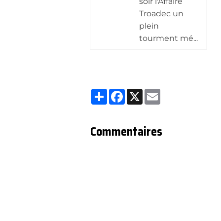
soir l'Affaire
Troadec un
plein
tourment mé...
Partager
Facebook
X
Email
Commentaires