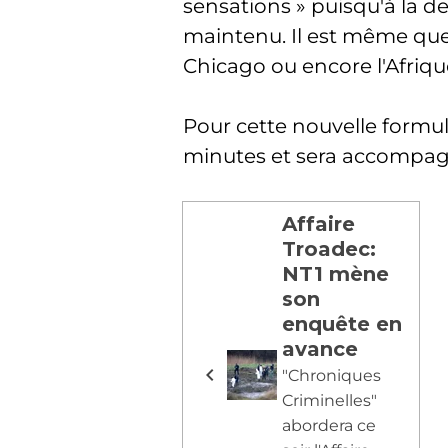
sensations » puisqu'à la d
maintenu. Il est même ques
Chicago ou encore l'Afriqu
Pour cette nouvelle form
minutes et sera accompagn
Affaire
Troadec:
NT1 mène
son
enquête en
avance
"Chroniques
Criminelles"
abordera ce