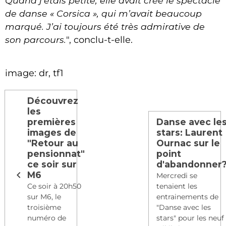
Quand j’étais petite, elle avait créé le spectacle
de danse « Corsica », qui m’avait beaucoup
marqué. J’ai toujours été très admirative de
son parcours.
", conclu-t-elle.
image: dr, tf1
Découvrez
les
premières
Danse avec le
images de
stars: Laurent
"Retour au
Ournac sur le
pensionnat"
point
ce soir sur
d'abandonner
M6
Mercredi se
Ce soir à 20h50
tenaient les
sur M6, le
entrainements de
troisième
"Danse avec les
numéro de
stars" pour les neuf