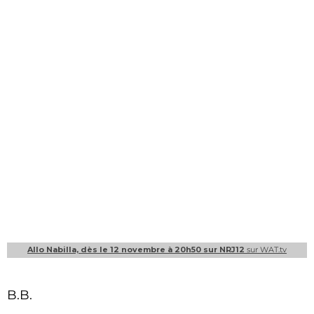
Allo Nabilla, dès le 12 novembre à 20h50 sur NRJ12
sur WAT.tv
B.B.