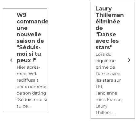
Laury
W9
Thilleman
commande
éliminée
une
de
nouvelle
"Danse
saison de
avec les
"Séduis-
stars"
moi si tu
Lors du
peux !"
ciquième
Hier après-
prime de
midi, W9
Danse avec
rediffusait
les stars sur
deux numéros
TF1,
de son dating
l'ancienne
"Séduis-moi si
miss France,
tu pe...
Laury
Thillem...