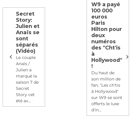
W9 a payé
100 000
Secret
euros
Story:
Paris
Julien et
Hilton pour
Anaïs se
deux
sont
numéros
séparés
des "Cht'is
(Vidéo)
à
Le couple
Hollywood"
Anaïs /
!
Julien a
Du haut de
marqué la
son million de
saison 7 de
fan, "Les ch'tis
Secret
à Hollywood"
Story cet
sur W9 se sont
été av...
offerts le luxe
d'in...