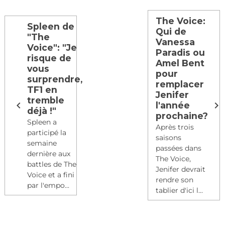
The Voice:
Spleen de
Qui de
"The
Vanessa
Voice": "Je
Paradis ou
risque de
Amel Bent
vous
pour
surprendre,
remplacer
TF1 en
Jenifer
tremble
l'année
déjà !"
prochaine?
Spleen a
Après trois
participé la
saisons
semaine
passées dans
dernière aux
The Voice,
battles de The
Jenifer devrait
Voice et a fini
rendre son
par l'empo...
tablier d'ici l...