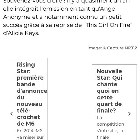
Souvenez-vous d'elle ! Il y a quasiment un an
elle intégrait l'émission en tant qu'Ange
Anonyme et a notamment connu un petit
succès grâce à sa reprise de "This Girl On Fire"
d’Alicia Keys.
image: © Capture NRJ12
Rising
Star:
Nouvelle
première
Star: Qui
bande
chante
d'annonce
quoi en
du
cette
nouveau
quart de
télé-
finale?
crochet
La
de M6
compétition
En 2014, M6
s'intesifie, la
va miser sur
finale