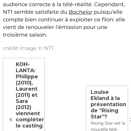
audience correcte à la télé-réalité. Cependant,
NT1 semble satisfaite du
Bachelor
puisqu'elle
compte bien continuer à exploiter ce filon: elle
vient de renouveler l'émission pour une
troisième saison.
crédit image © NT1
KOH-
LANTA:
Philippe
(2010),
Laurent
Louise
(2011) et
Ekland à la
Sara
présentation
(2012)
de "Rising
viennent
Star"?
compléter
Rising Star est la
le casting
nouvelle télé-