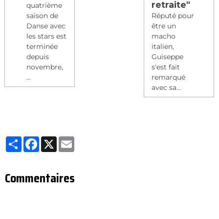
retraite"
quatrième
saison de
Réputé pour
Danse avec
être un
les stars est
macho
terminée
italien,
depuis
Guiseppe
novembre,
s'est fait
...
remarqué
avec sa...
Partager
Facebook
X
Email
Commentaires