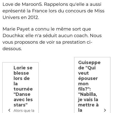
Love de Maroon5. Rappelons qu'elle a aussi
eprésenté la France lors du concours de Miss
Univers en 2012.
Marie Payet a connu le même sort que
Douchka: elle n'a séduit aucun coach. Nous
vous proposons de voir sa prestation ci-
dessous.
Guiseppe
Lorie se
de "Qui
blesse
veut
lors de
épouser
la
mon
tournée
fils?":
"Danse
"Nabilla,
avec les
je vais la
stars"
mettre à
la
Alors que la