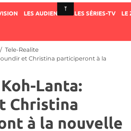
VISION
LES AUDIENCES
LES SÉRIES-TV
LE
Tele-Realite
undir et Christina participeront à la
 Koh-Lanta:
t Christina
ont à la nouvelle