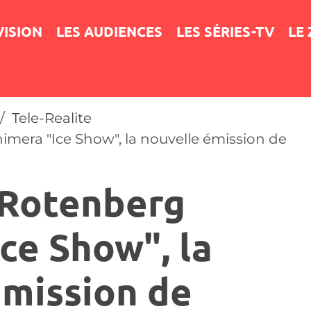
VISION
LES AUDIENCES
LES SÉRIES-TV
LE
Tele-Realite
mera "Ice Show", la nouvelle émission de
 Rotenberg
ce Show", la
émission de