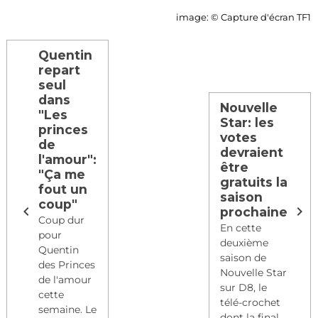
image: © Capture d'écran TF1
Quentin
repart
seul
dans
Nouvelle
"Les
Star: les
princes
votes
de
devraient
l'amour":
être
"Ça me
gratuits la
fout un
saison
coup"
prochaine
Coup dur
En cette
pour
deuxième
Quentin
saison de
des Princes
Nouvelle Star
de l'amour
sur D8, le
cette
télé-crochet
semaine. Le
dont la final...