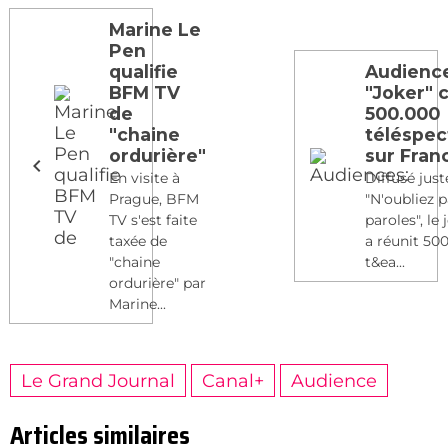
Marine Le
Pen
qualifie
Audienc
BFM TV
"Joker" 
de
500.000
"chaine
téléspec
ordurière"
sur Fran
En visite à
Diffusé jus
Prague, BFM
"N'oubliez p
TV s'est faite
paroles", le 
taxée de
a réunit 50
"chaine
t&ea...
ordurière" par
Marine...
Le Grand Journal
Canal+
Audience
Articles similaires