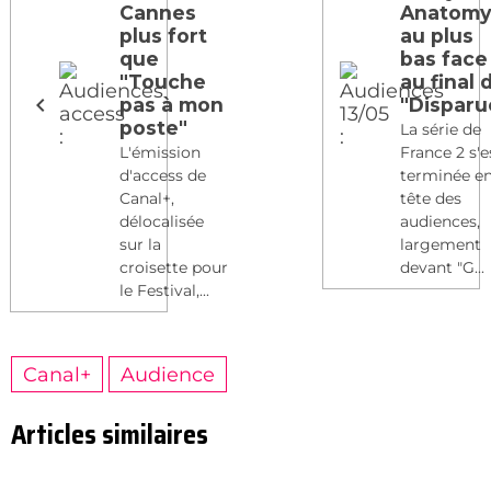
Cannes
Anatomy
plus fort
au plus
que
bas face
"Touche
au final 
pas à mon
"Disparu
poste"
La série de
L'émission
France 2 s'e
d'access de
terminée e
Canal+,
tête des
délocalisée
audiences,
sur la
largement
croisette pour
devant "G...
le Festival,...
Canal+
Audience
Articles similaires