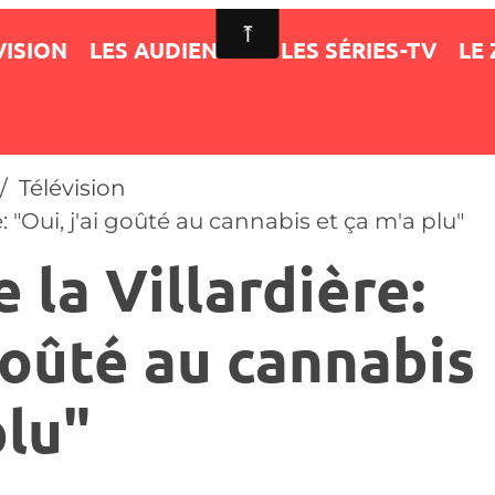
VISION
LES AUDIENCES
LES SÉRIES-TV
LE
Télévision
: "Oui, j'ai goûté au cannabis et ça m'a plu"
 la Villardière:
 goûté au cannabis
plu"