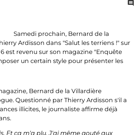
Samedi prochain, Bernard de la
Thierry Ardisson dans "Salut les terriens !" sur
 M6 est revenu sur son magazine "Enquête
 imposer un certain style pour présenter les
gazine, Bernard de la Villardière
rogue. Questionné par Thierry Ardisson s'il a
s illicites, le journaliste affirme déjà
ans.
is. Et ça m'a plu. J'ai même gouté aux