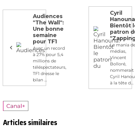
Cyril
Audiences
Hanouna
"The Wall":
Bientôt 
Une bonne
patron d
semaine
"Zappin
pour TF1
Le mania d
Avec un record
médias,
à 27% pour 5,4
Vincent
millions de
Bolloré,
téléspectateurs,
nommerait
TF1 dresse le
Cyril Hano
bilan ...
à la tête d...
Canal+
Articles similaires