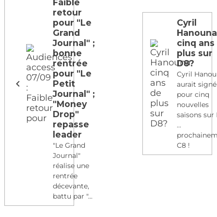
Faible
retour
pour "Le
Cyril
Grand
Hanoun
Journal" ;
cinq ans
bonne
plus sur
rentrée
D8?
pour "Le
Cyril Hano
Petit
aurait signé
Journal" ;
pour cinq
"Money
nouvelles
Drop"
saisons sur
repasse
...
leader
prochaine
"Le Grand
C8 !
Journal"
réalise une
rentrée
décevante,
battu par "...