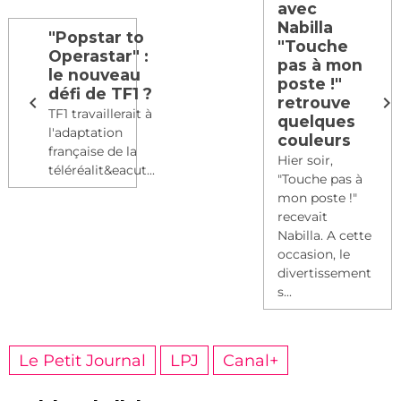
avec
Nabilla
"Popstar to
"Touche
Operastar" :
pas à mon
le nouveau
poste !"
défi de TF1 ?
retrouve
TF1 travaillerait à
quelques
l'adaptation
couleurs
française de la
Hier soir,
téléréalit&eacut...
"Touche pas à
mon poste !"
recevait
Nabilla. A cette
occasion, le
divertissement
s...
Le Petit Journal
LPJ
Canal+