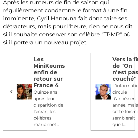
Après les rumeurs de fin de saison qui
régulièrement condamne le format à une fin
imminente, Cyril Hanouna fait donc taire ses
détracteurs, mais pour l'heure, rien ne nous dit
si il souhaite conserver son célèbre "TPMP" où
si il portera un nouveau projet.
Les
Vers la f
MiniKeums
de "On
enfin de
n'est pa
retour sur
couché"
France 4
L'informati
Quinze ans
circule
après leur
d'année en
disparition de
année, mai
l'écran, les
cette fois-ci 
célèbres
semblerait
marionnet...
que l...