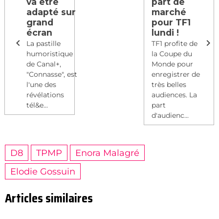
va être
part de
adapté sur
marché
grand
pour TF1
écran
lundi !
La pastille
TF1 profite de
humoristique
la Coupe du
de Canal+,
Monde pour
"Connasse", est
enregistrer de
l'une des
très belles
révélations
audiences. La
tél&e...
part
d'audienc...
D8
TPMP
Enora Malagré
Elodie Gossuin
Articles similaires