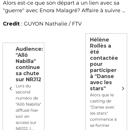
Alors est-ce que son départ a un lien avec sa
"guerre" avec Enora Malagré? Affaire à suivre ...
Credit
: GUYON Nathalie / FTV
Hélène
Rollès a
Audience:
été
"Allô
contactée
Nabilla"
pour
continue
participer
sa chute
à "Danse
sur NRJ12
avec les
Lors du
stars"
second
Alors que le
numéro de
casting de
"Allô Nabilla"
"Danse avec
diffusé hier
les stars"
soir en
commence à
access sur
se former
NRJ12, l...