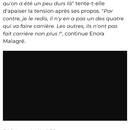
qu'on a été un peu durs là
" tente-t-elle
d'apaiser la tension après ses propos. "
Par
contre, je le redis, il n'y en a pas un des quatre
qui va faire carrière. Les autres, ils n'ont pas
fait carrière non plus !
", continue Enora
Malagré.