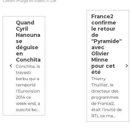
Crédit image et vidéo: © D8
France2
Quand
confirme
Cyril
le retour
Hanouna
de
se
"Pyramide"
déguise
avec
en
Olivier
Conchita
Minne
pour cet
Conchita, le
été
travesti
barbu qui a
Thierry
remporté
Thuillier, le
l'Eurovision
directeur des
2014 ce
programmes
week-end, a
de France2,
suscité be...
était l'invité de
RTL ce ma...