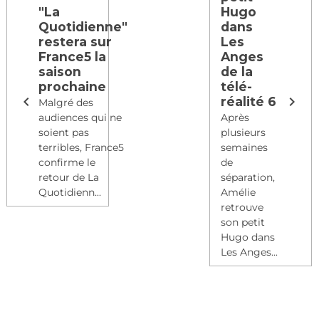
"La
Hugo
Quotidienne"
dans
restera sur
Les
France5 la
Anges
saison
de la
prochaine
télé-
réalité 6
Malgré des
audiences qui ne
Après
soient pas
plusieurs
terribles, France5
semaines
confirme le
de
retour de La
séparation,
Quotidienn...
Amélie
retrouve
son petit
Hugo dans
Les Anges...