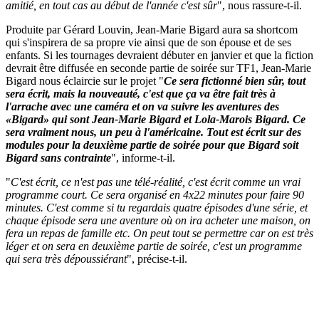
amitié, en tout cas au début de l'année c'est sûr
", nous rassure-t-il.
Produite par Gérard Louvin, Jean-Marie Bigard aura sa shortcom
qui s'inspirera de sa propre vie ainsi que de son épouse et de ses
enfants. Si les tournages devraient débuter en janvier et que la fiction
devrait être diffusée en seconde partie de soirée sur TF1, Jean-Marie
Bigard nous éclaircie sur le projet "
Ce sera fictionné bien sûr, tout
sera écrit, mais la nouveauté, c'est que ça va être fait très à
l'arrache avec une caméra et on va suivre les aventures des
«Bigard» qui sont Jean-Marie Bigard et Lola-Marois Bigard. Ce
sera vraiment nous, un peu à l'américaine. Tout est écrit sur des
modules pour la deuxième partie de soirée pour que Bigard soit
Bigard sans contrainte
", informe-t-il.
"
C'est écrit, ce n'est pas une télé-réalité, c'est écrit comme un vrai
programme court. Ce sera organisé en 4x22 minutes pour faire 90
minutes. C'est comme si tu regardais quatre épisodes d'une série, et
chaque épisode sera une aventure où on ira acheter une maison, on
fera un repas de famille etc. On peut tout se permettre car on est très
léger et on sera en deuxième partie de soirée, c'est un programme
qui sera très dépoussiérant
", précise-t-il.