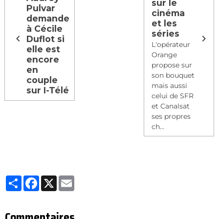
sur le
Pulvar
cinéma
demande
et les
à Cécile
séries
Duflot si
L'opérateur
elle est
Orange
encore
propose sur
en
son bouquet
couple
mais aussi
sur I-Télé
celui de SFR
et Canalsat
ses propres
ch...
Partager
Facebook
X
Email
Commentaires