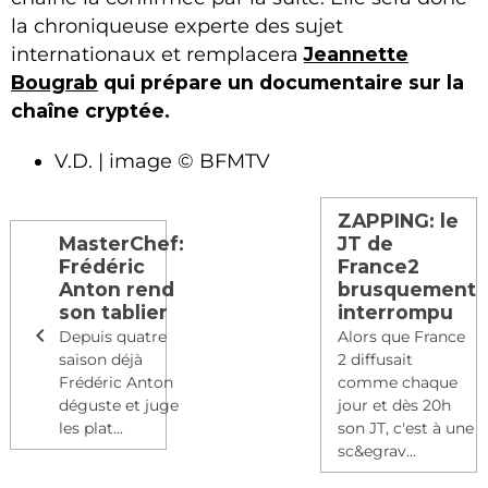
la chroniqueuse experte des sujet
internationaux et remplacera
Jeannette
Bougrab
qui prépare un documentaire sur la
chaîne cryptée.
V.D. | image © BFMTV
ZAPPING: le
MasterChef:
JT de
Frédéric
France2
Anton rend
brusquement
son tablier
interrompu
Depuis quatre
Alors que France
saison déjà
2 diffusait
Frédéric Anton
comme chaque
déguste et juge
jour et dès 20h
les plat...
son JT, c'est à une
sc&egrav...