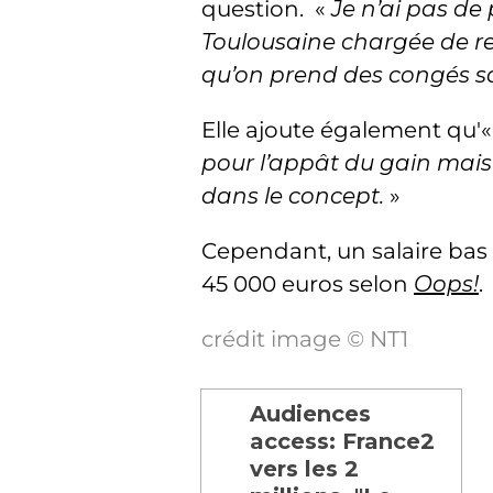
question. «
Je n’ai pas de 
Toulousaine chargée de re
qu’on prend des congés sa
Elle ajoute également qu'
pour l’appât du gain mais 
dans le concept.
»
Cependant, un salaire bas p
45 000 euros selon
Oops!
.
crédit image © NT1
Audiences
access: France2
vers les 2