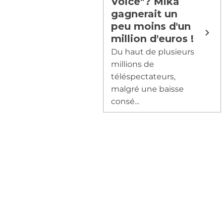
Voice"? Mika
gagnerait un
peu moins d'un
million d'euros !
Du haut de plusieurs
millions de
téléspectateurs,
malgré une baisse
consé...