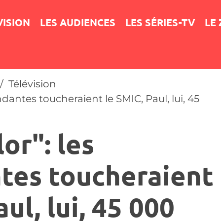
VISION
LES AUDIENCES
LES SÉRIES-TV
LE
Télévision
ndantes toucheraient le SMIC, Paul, lui, 45
or": les
tes toucheraient
ul, lui, 45 000