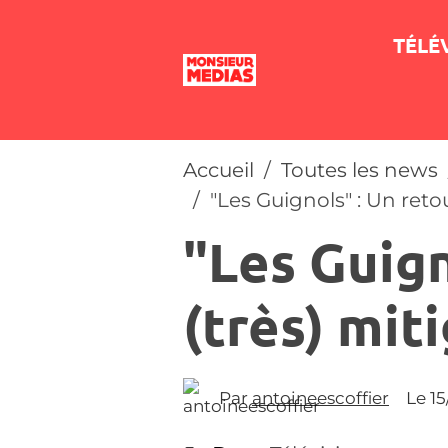
TÉLÉ
Accueil
Toutes les news
"Les Guignols" : Un retou
"Les Guign
(très) mit
Par
antoineescoffier
Le 1