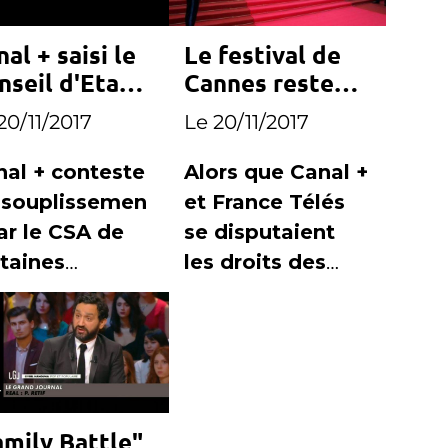
al + saisi le
Le festival de
nseil d'Etat
Cannes reste
 attaque TF1
sur Canal +
20/11/2017
Le 20/11/2017
 M6
nal + conteste
Alors que Canal +
assouplissemen
et France Télés
ar le CSA de
se disputaient
taines
les droits des
igations de
prochaines
1 et M6
éditions, Canal +
reste le
producteur et le
diffuseur de la
amily Battle"
cérémonie