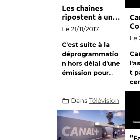
Les chaînes
ripostent à une
Can
programmation
Co
Le 21/11/2017
imprévue de
et
Le 
Canal+
et
C'est suite à la
Ca
déprogrammatio
l'
n hors délai d'une
t p
émission pour
cer
diffuser un
obl
match de Ligue1,
Dans
Télévision
TF
que Canal+ s'est
attiré les foudres
des chaînes
concurrentes
"F