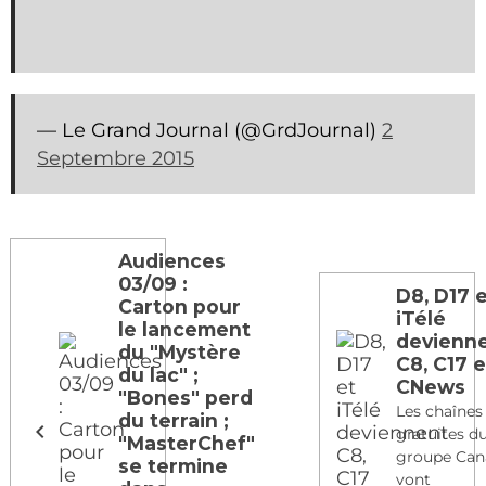
— Le Grand Journal (@GrdJournal)
2
Septembre 2015
Audiences
03/09 :
D8, D17 
Carton pour
iTélé
le lancement
devienn
du "Mystère
C8, C17 e
du lac" ;
CNews
"Bones" perd
Les chaînes
du terrain ;
gratuites d
"MasterChef"
groupe Can
se termine
vont