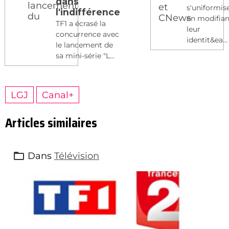
dans
s'uniformis
l'indifférence
en modifian
TF1 a écrasé la
leur
concurrence avec
identit&ea...
le lancement de
sa mini-série "L...
LGJ
Canal+
Articles similaires
Dans
Télévision