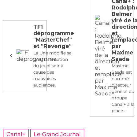
Canal+ :
Rodolph
Belmer
viré de l
TF1
directio
déprogramme
et
"MasterChef"
remplac
et "Revenge"
par
Maxime
La Une modifie sa
Saada
programmation
du jeudi soir à
Maxime
cause des
Saada est
mauvaises
nommé
audiences.
directeur
général du
groupe
Canal+ à la
place...
Canal+
Le Grand Journal