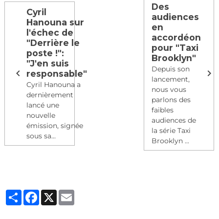
Des
Cyril
audiences
Hanouna sur
en
l'échec de
accordéon
"Derrière le
pour "Taxi
poste !":
Brooklyn"
"J'en suis
Depuis son
responsable"
lancement,
Cyril Hanouna a
nous vous
dernièrement
parlons des
lancé une
faibles
nouvelle
audiences de
émission, signée
la série Taxi
sous sa...
Brooklyn ...
Partager
Facebook
X
Email