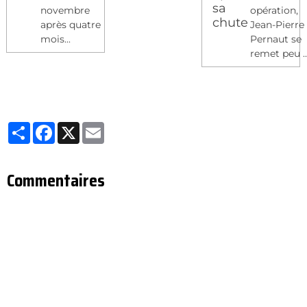
novembre
opération,
après quatre
Jean-Pierre
mois...
Pernaut se
remet peu ..
Partager
Facebook
X
Email
Commentaires