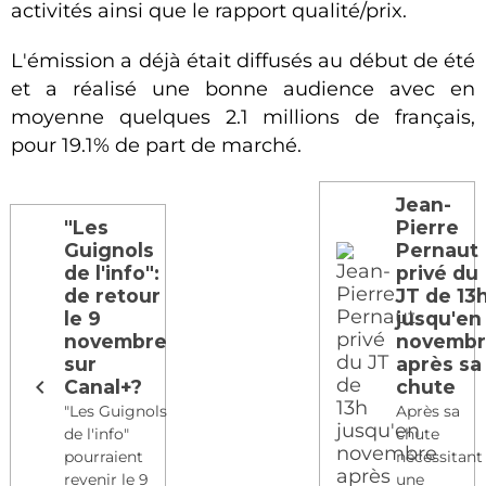
activités ainsi que le rapport qualité/prix.
L'émission a déjà était diffusés au début de été
et a réalisé une bonne audience avec en
moyenne quelques 2.1 millions de français,
pour 19.1% de part de marché.
Jean-
"Les
Pierre
Guignols
Pernaut
de l'info":
privé du
de retour
JT de 13
le 9
jusqu'en
novembre
novemb
sur
après sa
Canal+?
chute
"Les Guignols
Après sa
de l'info"
chute
pourraient
nécessitant
revenir le 9
une