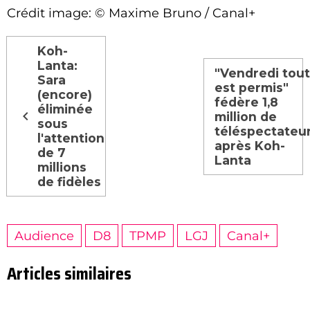
Crédit image: © Maxime Bruno / Canal+
Koh-
Lanta:
"Vendredi tou
Sara
est permis"
(encore)
fédère 1,8
éliminée
million de
sous
téléspectateu
l'attention
après Koh-
de 7
Lanta
millions
de fidèles
Audience
D8
TPMP
LGJ
Canal+
Articles similaires