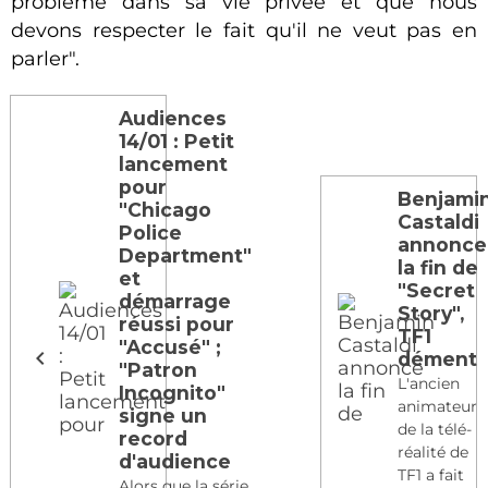
problème dans sa vie privée et que nous
devons respecter le fait qu'il ne veut pas en
parler".
Audiences
14/01 : Petit
lancement
pour
Benjami
"Chicago
Castaldi
Police
annonce
Department"
la fin de
et
"Secret
démarrage
Story",
réussi pour
TF1
"Accusé" ;
dément
"Patron
L'ancien
Incognito"
animateur
signe un
de la télé-
record
réalité de
d'audience
TF1 a fait
Alors que la série