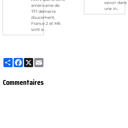
savoir dans
américaine de
une in...
TF1 démarre
doucement,
France 2 et M6
sont e...
Partager
Facebook
X
Email
Commentaires