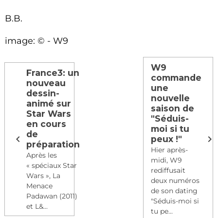
B.B.
image: © - W9
W9
France3: un
commande
nouveau
une
dessin-
nouvelle
animé sur
saison de
Star Wars
"Séduis-
en cours
moi si tu
de
peux !"
préparation
Hier après-
Après les
midi, W9
« spéciaux Star
rediffusait
Wars », La
deux numéros
Menace
de son dating
Padawan (2011)
"Séduis-moi si
et L&...
tu pe...